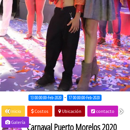
-
13 00:00:00-Feb-2020
17 00:00:00-Feb-2020
Inicio
Costos
Ubicación
contacto
Galería
Carnaval Puerto Morelos 2020