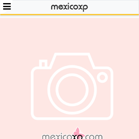
iones
ades
ciar
os
s
ión