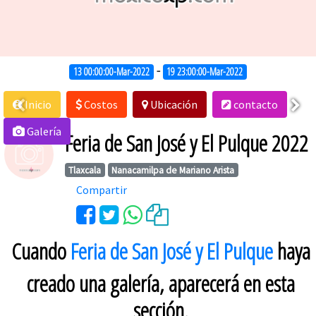
-
13 00:00:00-Mar-2022
19 23:00:00-Mar-2022
Inicio
Costos
Ubicación
contacto
Galería
Feria de San José y El Pulque 2022
Tlaxcala
Nanacamilpa de Mariano Arista
Compartir
Cuando
Feria de San José y El Pulque
haya
creado una galería, aparecerá en esta
sección.