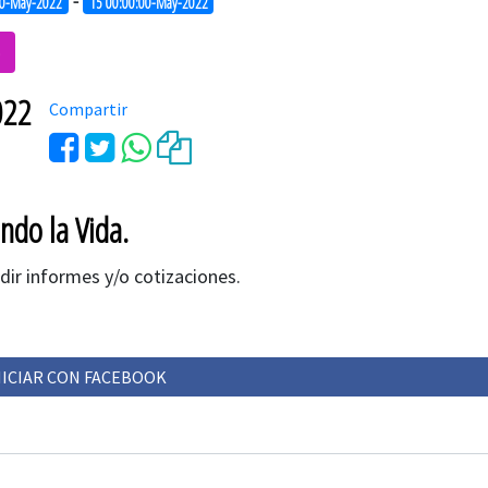
-
00-May-2022
15 00:00:00-May-2022
o
022
Compartir
ndo la Vida.
edir informes y/o cotizaciones.
NICIAR CON FACEBOOK