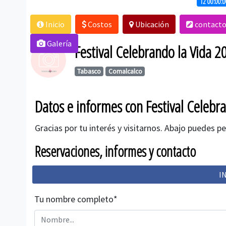
12 00:00:
Inicio
Costos
Ubicación
contact
Galería
Festival Celebrando la Vida 2
Tabasco
Comalcalco
Datos e informes con Festival Celebra
Gracias por tu interés y visitarnos. Abajo puedes p
Reservaciones, informes y contacto
I
Tu nombre completo*