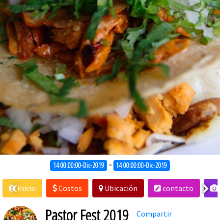
-
14 00:00:00-Dic-2019
14 00:00:00-Dic-2019
Inicio
Costos
Ubicación
contacto
Pastor Fest 2019
Compartir