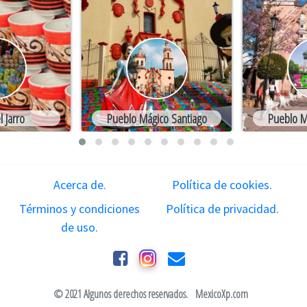
l Jarro
Pueblo Mágico Santiago
Pueblo M
Acerca de.
Política de cookies.
Términos y condiciones
Política de privacidad.
de uso.
© 2021 Algunos derechos reservados.
MexicoXp.com