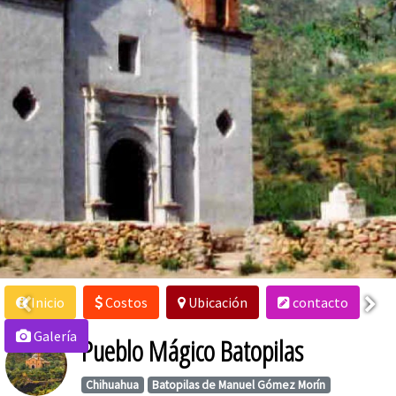
Inicio
Costos
Ubicación
contacto
Galería
Pueblo Mágico Batopilas
Chihuahua
Batopilas de Manuel Gómez Morín