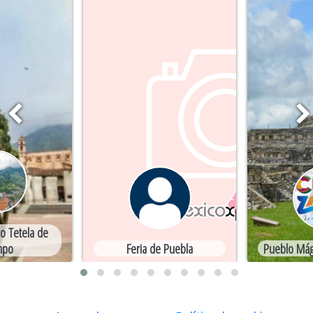
o Tetela de
mpo
Feria de Puebla
Pueblo Mág