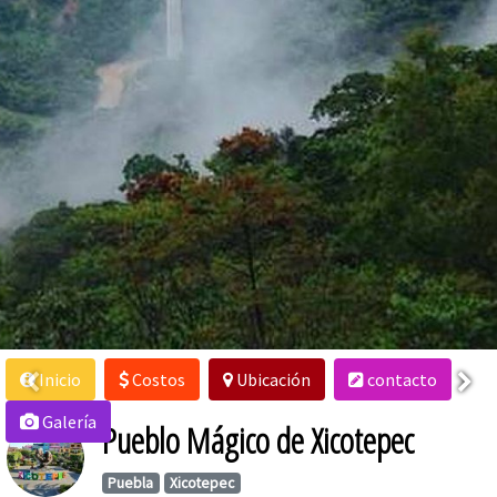
Inicio
Costos
Ubicación
contacto
Galería
Pueblo Mágico de Xicotepec
Puebla
Xicotepec