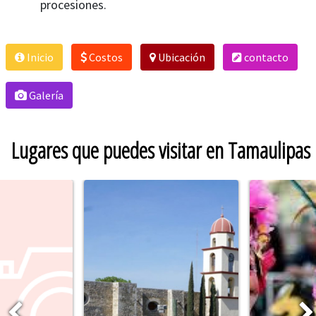
procesiones.​​
Inicio
Costos
Ubicación
contacto
Galería
Lugares que puedes visitar en Tamaulipas