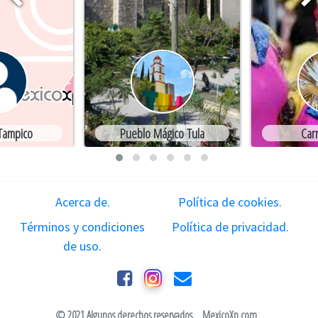
 Tampico
Pueblo Mágico Tula
Car
Acerca de.
Política de cookies.
Términos y condiciones
Política de privacidad.
de uso.
© 2021 Algunos derechos reservados.
MexicoXp.com