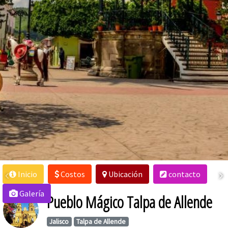
Inicio
Costos
Ubicación
contacto
Galería
Pueblo Mágico Talpa de Allende
Jalisco
Talpa de Allende