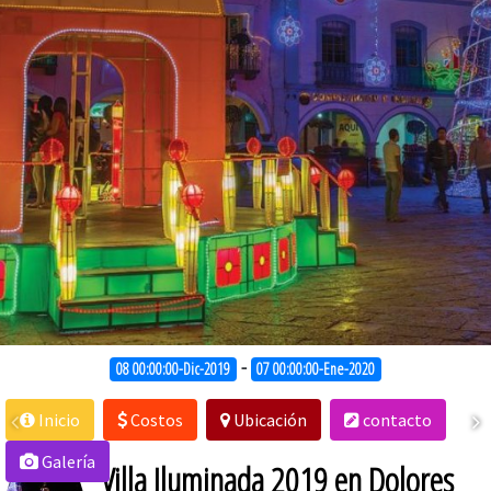
-
08 00:00:00-Dic-2019
07 00:00:00-Ene-2020
Inicio
Costos
Ubicación
contacto
Galería
Villa Iluminada 2019 en Dolores