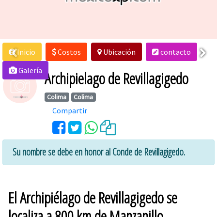
Inicio
Costos
Ubicación
contacto
Galería
Archipielago de Revillagigedo
Colima
Colima
Compartir
Su nombre se debe en honor al Conde de Revillagigedo.
El Archipiélago de Revillagigedo se
localiza a 800 km de Manzanillo