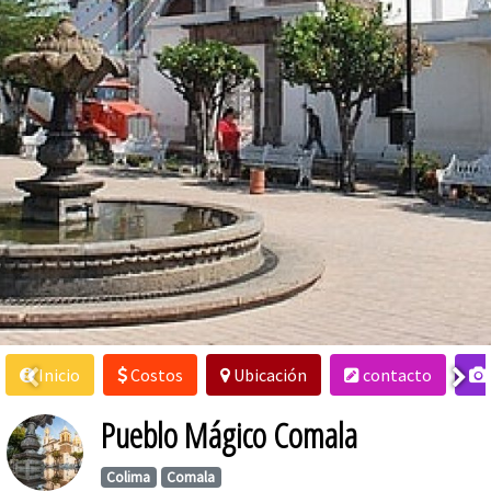
Inicio
Costos
Ubicación
contacto
Pueblo Mágico Comala
Colima
Comala