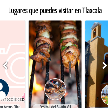
Lugares que puedes visitar en Tlaxcala
bo Aerostático
Festival del Asado Val