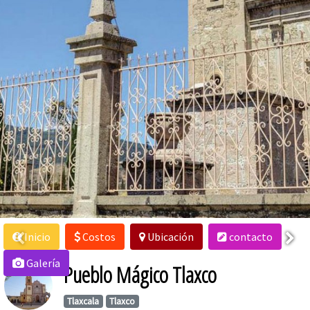
Inicio
Costos
Ubicación
contacto
Galería
Pueblo Mágico Tlaxco
Tlaxcala
Tlaxco