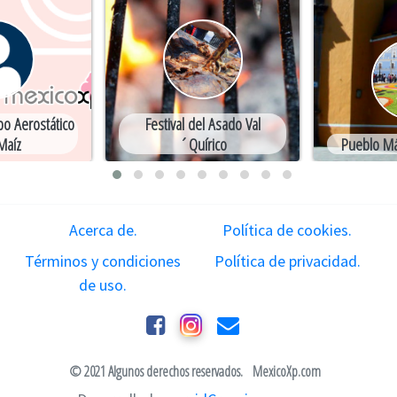
bo Aerostático
Festival del Asado Val
Maíz
´Quírico
Pueblo Má
Acerca de.
Política de cookies.
Términos y condiciones
Política de privacidad.
de uso.
© 2021 Algunos derechos reservados.
MexicoXp.com