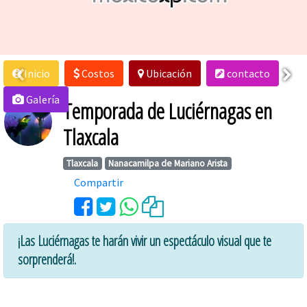
Inicio
Costos
Ubicación
contacto
Galería
Temporada de Luciérnagas en
Tlaxcala
Tlaxcala
Nanacamilpa de Mariano Arista
Compartir
¡Las Luciérnagas te harán vivir un espectáculo visual que te
sorprenderá!.